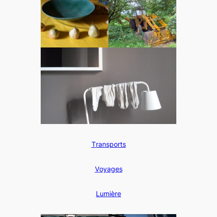
T
ransports
V
oyages
L
umière