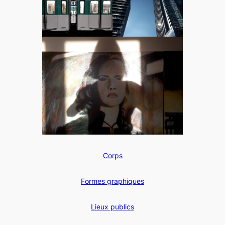
C
orps
F
ormes graphiques
L
ieux publics