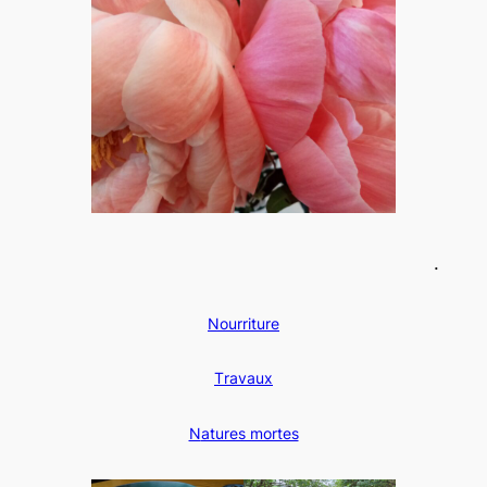
.
N
ourriture
T
ravaux
N
atures mortes