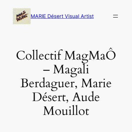
Skip
to
MARIE Désert Visual Artist
content
Collectif MagMaÔ
– Magali
Berdaguer, Marie
Désert, Aude
Mouillot