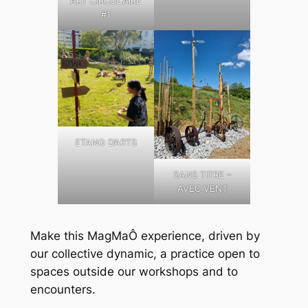
ART CIRCULAIRE
#1
ETANG D’ARTS
SANS TITRE –
AVEC VENT
Make this MagMaÔ experience, driven by
our collective dynamic, a practice open to
spaces outside our workshops and to
encounters.