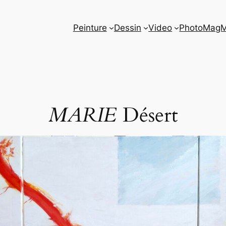
Peinture
Dessin
Video
Photo
Mag
MARIE
Désert