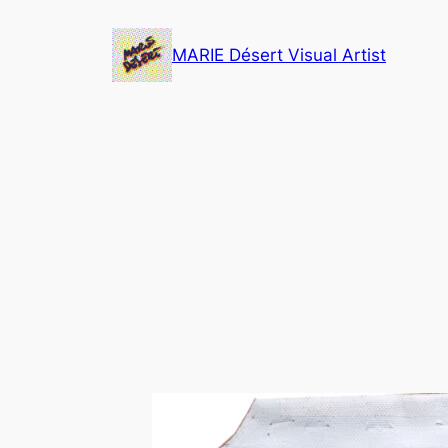
Skip
to
MARIE Désert Visual Artist
content