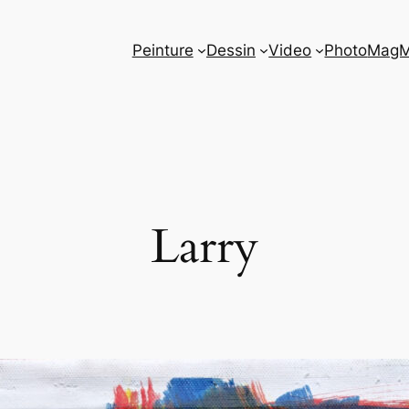
Peinture
Dessin
Video
Photo
Mag
Larry