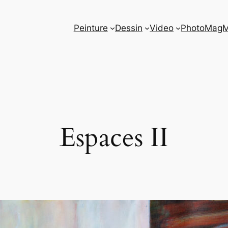
Peinture
Dessin
Video
Photo
Mag
Espaces II