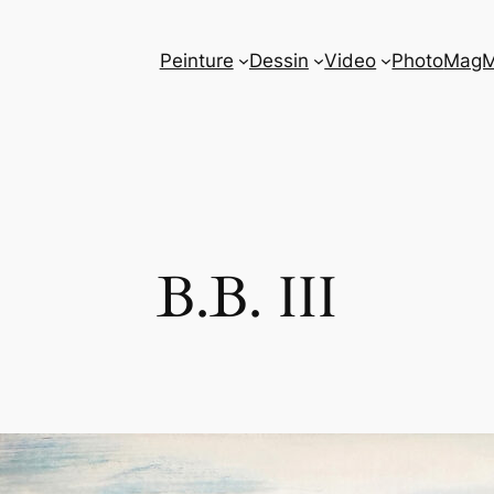
Peinture
Dessin
Video
Photo
Mag
B.B. III