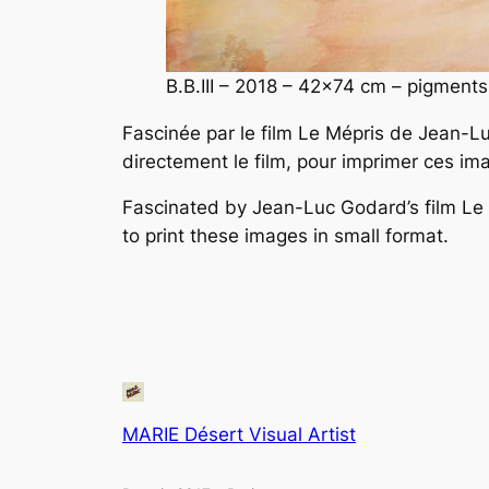
B.B
.
III
– 2018 – 42×74 cm – pigments e
F
ascinée par le film
Le Mépris
de Jean-Luc
directement le film, pour imprimer ces ima
F
ascinated by Jean-Luc Godard’s film
Le
to print these images in small format.
MARIE Désert Visual Artist