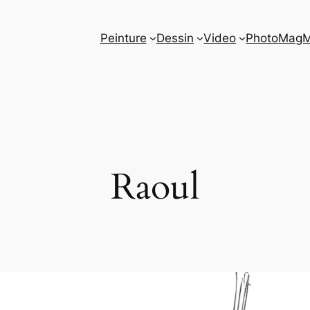
Peinture
Dessin
Video
Photo
Mag
Raoul